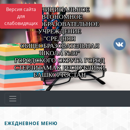
МУНИЦИПАЛЬНОЕ
Версия сайта
для
АВТОНОМНОЕ
слабовидящих
ОБЩЕОБРАЗОВАТЕЛЬНОЕ
УЧРЕЖДЕНИЕ
"СРЕДНЯЯ
ОБЩЕОБРАЗОВАТЕЛЬНАЯ
ШКОЛА №30"
ГОРОДСКОГО ОКРУГА ГОРОД
СТЕРЛИТАМАК РЕСПУБЛИКИ
БАШКОРТОСТАН
ЕЖЕДНЕВНОЕ МЕНЮ