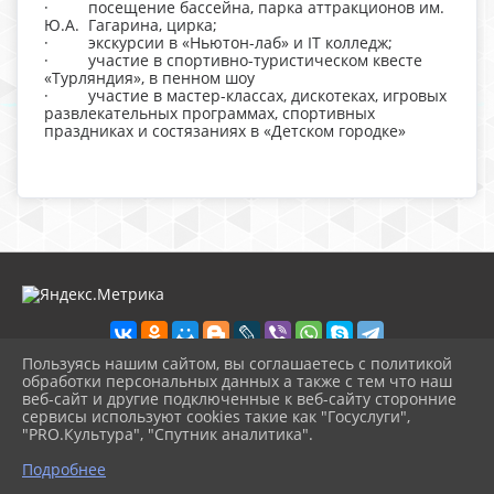
· посещение бассейна, парка аттракционов им.
Ю.А. Гагарина, цирка;
· экскурсии в «Ньютон-лаб» и IT колледж;
· участие в спортивно-туристическом квесте
«Турляндия», в пенном шоу
· участие в мастер-классах, дискотеках, игровых
развлекательных программах, спортивных
праздниках и состязаниях в «Детском городке»
Пользуясь нашим сайтом, вы соглашаетесь с политикой
обработки персональных данных а также с тем что наш
веб-сайт и другие подключенные к веб-сайту сторонние
2026 г. sosh30.ru
сервисы используют cookies такие как "Госуслуги",
Вход
"PRO.Культура", "Спутник аналитика".
Карта сайта
^
Политика обработки персональных данных
Подробнее