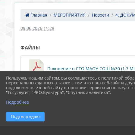
Главная
МЕРОПРИЯТИЯ
Новости
4. ДОКУ
09.06.2026 11:28
ФАЙЛЫ
Положение о ЛТО МАОУ СОШ №30 (1.7 Mi
Пользуясь нашим сайтом, вы соглашаетесь с политикой обра
персональных данных а также с тем что наш веб-сайт и друг
подключенные к веб-сайту сторонние сервисы используют co
"Госуслуги", "PRO.Культура", "Спутник аналитика".
Подробнее
Подтверждаю